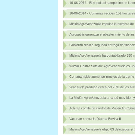
16-06-2014 - El papel del campesino en la f
16-06-2014 - Comunas reciben 151 hectáreas
Misión AgroVenezuela impulsa la siembra de
Agropatria garantiza el abastecimiento de i
Gobierno realiza segunda entrega de financ
Misión AgroVenezuela ha contabilizado 350 m
Wilmar Castro Soteldo: AgroVenezuela es una
Confagan pide aumentar precios de la carne 
Venezuela produce cerca del 75% de los al
La Misión AgroVenezuela arrancó muy bien y
Activan comité de crédito de Misión AgroVen
Vacunan contra la Diarrea Bovina II
Misión AgroVenezuela eligió 83 delegados en