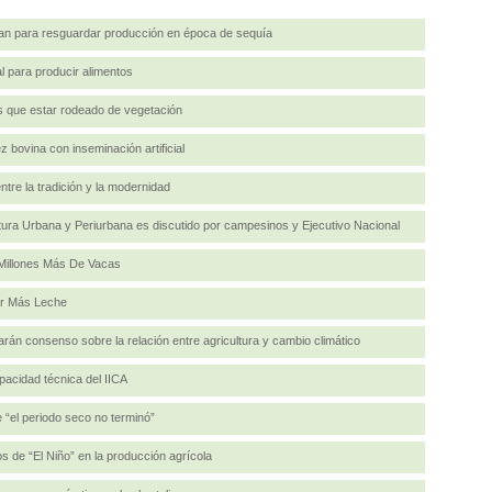
lan para resguardar producción en época de sequía
ial para producir alimentos
s que estar rodeado de vegetación
 bovina con inseminación artificial
tre la tradición y la modernidad
tura Urbana y Periurbana es discutido por campesinos y Ejecutivo Nacional
Millones Más De Vacas
er Más Leche
rán consenso sobre la relación entre agricultura y cambio climático
pacidad técnica del IICA
 “el periodo seco no terminó”
s de “El Niño” en la producción agrícola