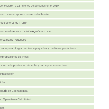
 beneficiaron a 12 millones de personas en el 2010
nezuela incorporará tierras subutilizadas
99 sectores de Trujillo
mancomunadamente en misión Agro Venezuela
zona alta de Portugues
uario para otorgar créditos a pequeños y medianos productores
expropiaciones de fincas
ción de la producción de leche y carne puede revertirse
intoxicación
alcón
abiduría en Cochabamba
n Operativo a Cielo Abierto
anos