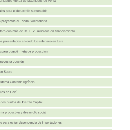
unidades yukpa de Machiques de Perijá
s para el desarrollo sustentable
 proyectos al Fondo Bicentenario
tará con más de Bs. F. 25 millardos en financiamiento
os presentados a Fondo Bicentenario en Lara
 para cumplir meta de producción
 necesita cocción
en Sucre
stema Contable Agrícola
res en Haití
dos puntos del Distrito Capital
ía productiva y desarrollo social
o para evitar dependencia de importaciones