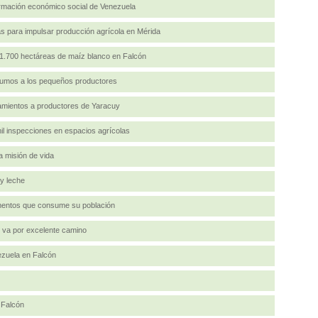
ormación económico social de Venezuela
 para impulsar producción agrícola en Mérida
 1.700 hectáreas de maíz blanco en Falcón
nsumos a los pequeños productores
iamientos a productores de Yaracuy
il inspecciones en espacios agrícolas
 misión de vida
y leche
imentos que consume su población
 va por excelente camino
ezuela en Falcón
 Falcón