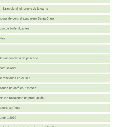
itirán disminuir precio de la carne
poral de central azucarero Santa Clara
so de biofertilizantes
llas
de una tonelada de pescado
nto salarial
l toneladas en el 2009
eladas de café en 2 meses
bia las relaciones de producción
ateria agrícola
 Siembra 2010