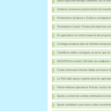
Banco Agrícola entregó camiones 350 a com
Gobierno promueve preservación de humedale
Productores de Apure y Guárico consignaron
Viceministro Canán: Producción Agrícola con
En agricultura se centra mayoría de proyect
Confagan propone plan de Siembra temprana
Científicos indios consiguen un arroz que no
INSOPESCA sembró 200 kilos de mejillones 
Fundo Zamorano Vicente Salias promueve Si
La FAO pide apoyo urgente para los agriculto
Pdval realizará operativos Precios Justos en 
Ajuste a control de cambio estimulará econom
Ajuste cambiario crea nuevo orden económic