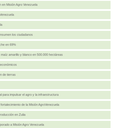
n en Misión Agro Venezuela
 Venezuela
la
onsumen los ciudadanos
eche en 69%
maíz amarillo y blanco en 500.000 hectáreas
s económicos
n de tierras
 para impulsar el agro y la infraestructura
 fortalecimiento de la Misión AgroVenezuela
roducción en Zulia
porado a Misión Agro Venezuela