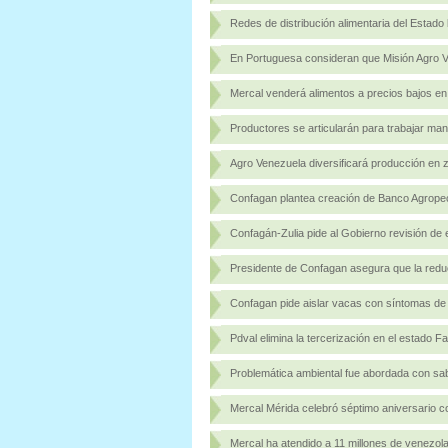
Redes de distribución alimentaria del Estado
En Portuguesa consideran que Misión Agro Ve
Mercal venderá alimentos a precios bajos en 
Productores se articularán para trabajar 
Agro Venezuela diversificará producción en 
Confagan plantea creación de Banco Agropec
Confagán-Zulia pide al Gobierno revisión de 
Presidente de Confagan asegura que la reduc
Confagan pide aislar vacas con síntomas de 
Pdval elimina la tercerización en el estado F
Problemática ambiental fue abordada con s
Mercal Mérida celebró séptimo aniversario co
Mercal ha atendido a 11 millones de venezol