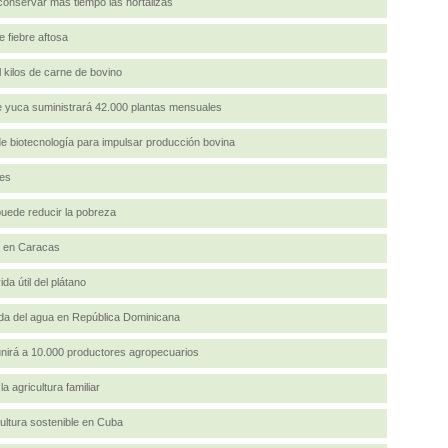
conservar más tiempo las hortalizas
 fiebre aftosa
 kilos de carne de bovino
 de yuca suministrará 42.000 plantas mensuales
de biotecnología para impulsar producción bovina
des
puede reducir la pobreza
a en Caracas
da útil del plátano
ada del agua en República Dominicana
irá a 10.000 productores agropecuarios
 agricultura familiar
ultura sostenible en Cuba