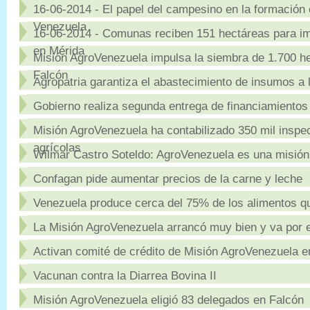
16-06-2014 - El papel del campesino en la formación
Venezuela
16-06-2014 - Comunas reciben 151 hectáreas para im
en Mérida
Misión AgroVenezuela impulsa la siembra de 1.700 h
Falcón
Agropatria garantiza el abastecimiento de insumos a
Gobierno realiza segunda entrega de financiamientos
Misión AgroVenezuela ha contabilizado 350 mil inspe
agrícolas
Wilmar Castro Soteldo: AgroVenezuela es una misión
Confagan pide aumentar precios de la carne y leche
Venezuela produce cerca del 75% de los alimentos 
La Misión AgroVenezuela arrancó muy bien y va por 
Activan comité de crédito de Misión AgroVenezuela e
Vacunan contra la Diarrea Bovina II
Misión AgroVenezuela eligió 83 delegados en Falcón