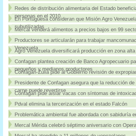
Redes de distribución alimentaria del Estado benefici
personas en el 2010
En Portuguesa consideran que Misión Agro Venezuela 
subutilizadas
Mercal venderá alimentos a precios bajos en 99 sector
Productores se articularán para trabajar mancomuna
Venezuela
Agro Venezuela diversificará producción en zona alt
Confagan plantea creación de Banco Agropecuario par
pequeños y medianos productores
Confagán-Zulia pide al Gobierno revisión de expropia
Presidente de Confagan asegura que la reducción de 
carne puede revertirse
Confagan pide aislar vacas con síntomas de intoxica
Pdval elimina la tercerización en el estado Falcón
Problemática ambiental fue abordada con sabiduría
Mercal Mérida celebró séptimo aniversario con Operat
Mercal ha atendido a 11 millones de venezolanos