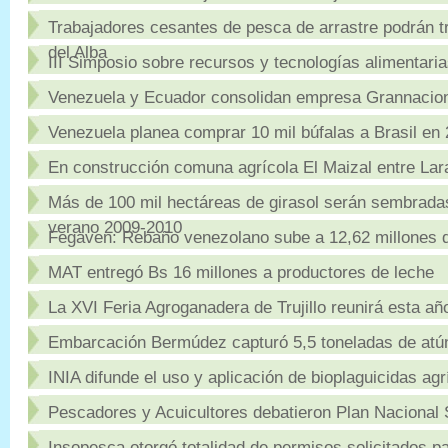
Trabajadores cesantes de pesca de arrastre podrán 
del Alba
III Simposio sobre recursos y tecnologías alimentari
Venezuela y Ecuador consolidan empresa Grannacio
Venezuela planea comprar 10 mil búfalas a Brasil en
En construcción comuna agrícola El Maizal entre Lar
Más de 100 mil hectáreas de girasol serán sembradas
verano 2009-2010
Fegaven: Rebaño venezolano sube a 12,62 millones 
MAT entregó Bs 16 millones a productores de leche
La XVI Feria Agroganadera de Trujillo reunirá esta a
Embarcación Bermúdez capturó 5,5 toneladas de atú
INIA difunde el uso y aplicación de bioplaguicidas agr
Pescadores y Acuicultores debatieron Plan Nacional 
Insopesca otorgó totalidad de permisos solicitados p