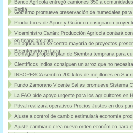
Banco Agrícola entregó camiones 350 a comunidade
Perijá
Gobierno promueve preservación de humedales para e
Productores de Apure y Guárico consignaron proyect
Viceministro Canán: Producción Agrícola contará con
en financiamiento
En agricultura se centra mayoría de proyectos prese
Bicentenario en Lara
Confagan propone plan de Siembra temprana para cu
Científicos indios consiguen un arroz que no necesit
INSOPESCA sembró 200 kilos de mejillones en Sucr
Fundo Zamorano Vicente Salias promueve Sistema Co
La FAO pide apoyo urgente para los agricultores en H
Pdval realizará operativos Precios Justos en dos punt
Ajuste a control de cambio estimulará economía produ
Ajuste cambiario crea nuevo orden económico para e