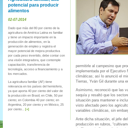
potencial para producir
alimentos
02-07-2014
Dado que más del 80 por ciento de la
agricultura de América Latina es familiar
y tiene un impacto importante en la
producción de alimentos, en la
generación de empleo y registra el
mayor potencial de mejora productiva
por cada peso invertido, debe contar con
una visión integradora, que contemple
capacitación, transferencia de
permitirle al campesino que pr
tecnología, acceso a financiamiento y a
implementada por el Ejecutivo N
los mercados.
climáticas; así lo anunció el mi
Tierras, Yván Gil durante una e
La agricultura familiar (AF) tiene
relevancia en los países del hemisferio,
Asimismo, reconoció que las va
ya que aporta 40 por ciento del valor de
sequía y resaltó que los secto
la producción en Brasil; en Chile, 50 por
ciento; en Colombia 40 por ciento; en
situación para mantener e incl
Argentina, 20 por ciento y en México, 25
visto afectado pero los agricul
por ciento...
[+]
variables climáticas, sin embar
Ante dicha situación, el jefe d
producción en rubros, “cultiva